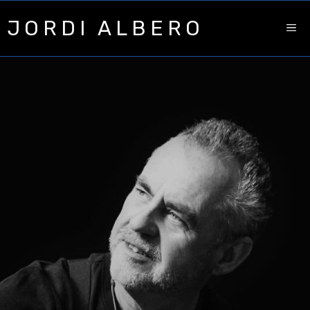
Saltar
JORDI ALBERO
al
ME
contenido